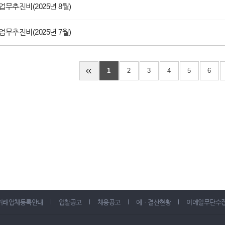
업무추진비(2025년 8월)
업무추진비(2025년 7월)
1
2
3
4
5
6
거래업체등록안내
입찰공고
채용공고
예ㆍ결산현황
이메일무단수