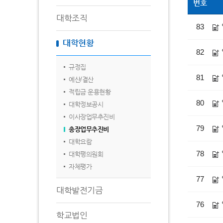
번호
대학조직
83
대학현황
82
규정집
81
예산/결산
적립금 운용현황
80
대학정보공시
이사장업무추진비
79
총장업무추진비
대학요람
78
대학평의원회
자체평가
77
대학발전기금
76
학교법인