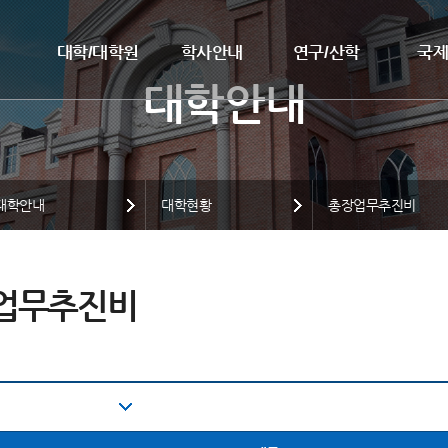
대학/대학원
학사안내
연구/산학
국
대학안내
대학현황
총장업무추진비
업무추진비