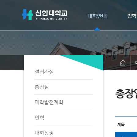
대학안내
입학
설립자실
총장실
총장
대학발전계획
연혁
대학상징