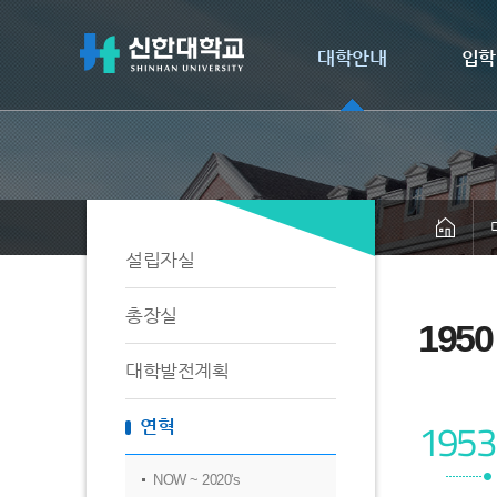
대학안내
입학
설립자실
총장실
1950
대학발전계획
1953
연혁
NOW ~ 2020's