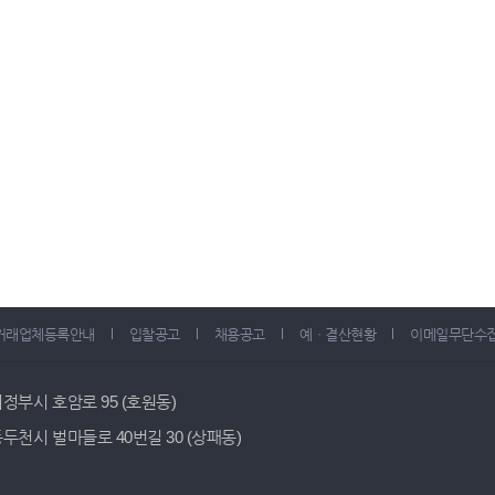
거래업체등록안내
입찰공고
채용공고
예ㆍ결산현황
이메일무단수
 의정부시 호암로 95 (호원동)
 동두천시 벌마들로 40번길 30 (상패동)