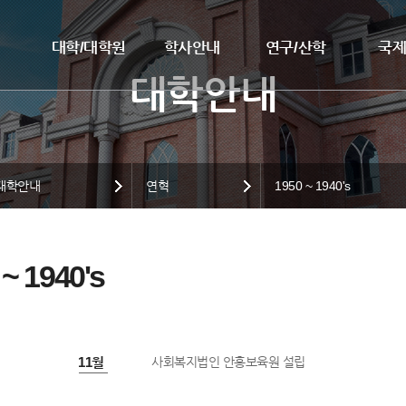
대학/대학원
학사안내
연구/산학
국
대학안내
연혁
1950 ~ 1940's
 ~ 1940's
1953년 11월
사회복지법인 안흥보육원 설립