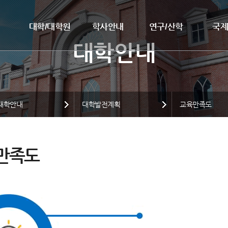
대학/대학원
학사안내
연구/산학
국
대학안내
대학발전계획
교육만족도
만족도