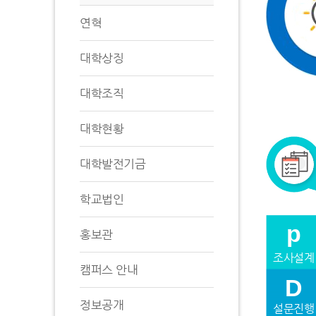
연혁
대학상징
대학조직
대학현황
대학발전기금
학교법인
p
홍보관
조사설계
캠퍼스 안내
D
정보공개
설문진행