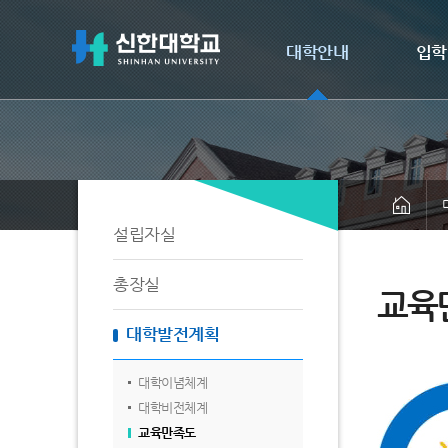
대학안내
입학
설립자실
총장실
교육
대학발전계획
대학이념체계
대학비전체계
교육만족도