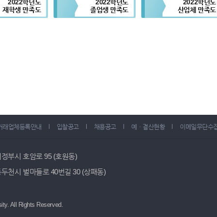
2022학년도
2022학년도
2022학년도
재학생 만족도
졸업생 만족도
산업체 만족도
거래업체등록안내
입찰공고
채용공고
예ㆍ결산현황
이메일무단수
 의정부시 호암로 95 (호원동)
 동두천시 벌마들로 40번길 30 (상패동)
ity.
All Rights Reserved.