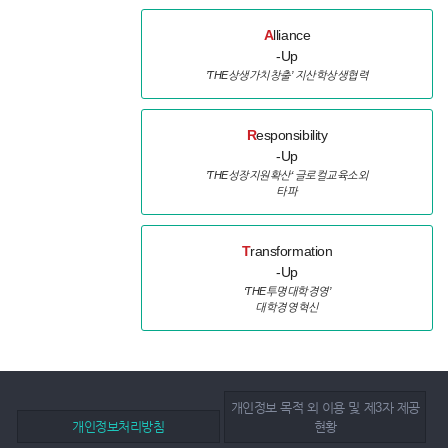
A
lliance
-Up
’THE상생가치창출’ 지산학상생협력
R
esponsibility
-Up
’THE성장지원확산‘ 글로컬교육소외
타파
T
ransformation
-Up
‘THE투명대학경영’
대학경영혁신
개인정보 목적 외 이용 및 제3자 제공
개인정보처리방침
현황