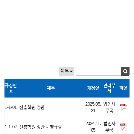
규정번
관리부
제목
개정일
파일
호
서
2025.05.
법인사
1-1-01
신흥학원 정관
21
무국
2024.11.
법인사
1-1-02
신흥학원 정관 시행규정
05
무국