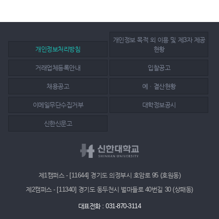
개인정보 목적 외 이용 및 제3자 제공
개인정보처리방침
현황
거래업체등록안내
입찰공고
채용공고
예ㆍ결산현황
이메일무단수집거부
대학정보공시
신한신문고
제1캠퍼스 - [11644] 경기도 의정부시 호암로 95 (호원동)
제2캠퍼스 - [11340] 경기도 동두천시 벌마들로 40번길 30 (상패동)
대표전화 : 031-870-3114