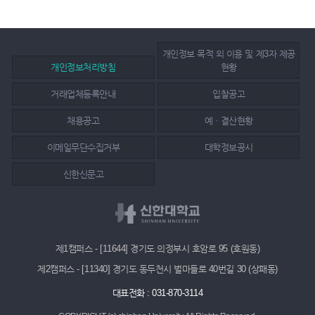
개인정보 목적 외 이용 및 제3자 제공
개인정보처리방침
현황
거래업체등록안내
입찰공고
채용공고
예ㆍ결산현황
이메일무단수집거부
대학정보공시
신한신문고
제1캠퍼스 - [11644] 경기도 의정부시 호암로 95 (호원동)
제2캠퍼스 - [11340] 경기도 동두천시 벌마들로 40번길 30 (상패동)
대표전화 : 031-870-3114