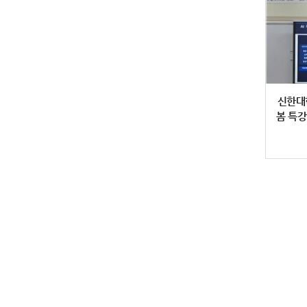
신한대학
봄 특강