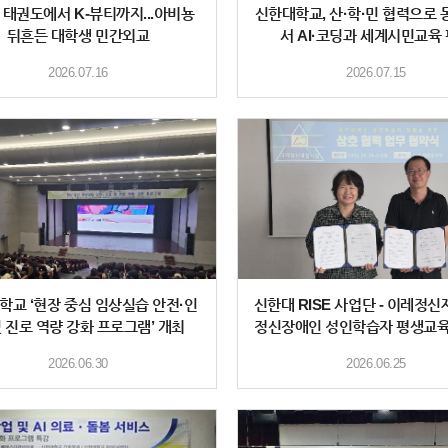
N] 태권도에서 K-뷰티까지...아비뇽
신한대학교, 산·학·민 협력으로 
뒤흔든 대학생 민간외교
서 AI·코딩과 세계시민교육
2026.07.16
2026.07.15
학교 ‘현장 중심 임상실습 안전·인
신한대 RISE 사업단 - 이레정신
및 진로 역량 강화 프로그램’ 개최
정신장애인 성인학습자 평생교육
축 위한
2026.06.30
2026.06.25