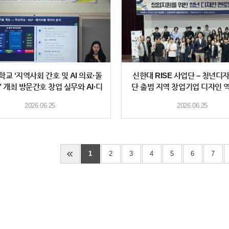
교 ‘지역사회 간호 및 AI 의료·돌
신한대 RISE 사업단 – 청년디
’ 개최 방문간호 창업 실무와 AI·디
단 출범 지역 창업기업 디자인 
지
2026.06.25
2026.06.25
1
2
3
4
5
6
7