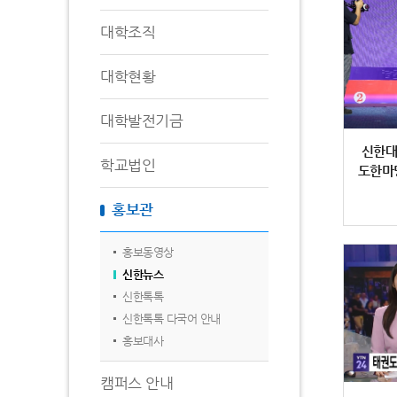
대학조직
대학현황
대학발전기금
신한대
학교법인
도한마
홍보관
홍보동영상
신한뉴스
신한톡톡
신한톡톡 다국어 안내
홍보대사
캠퍼스 안내