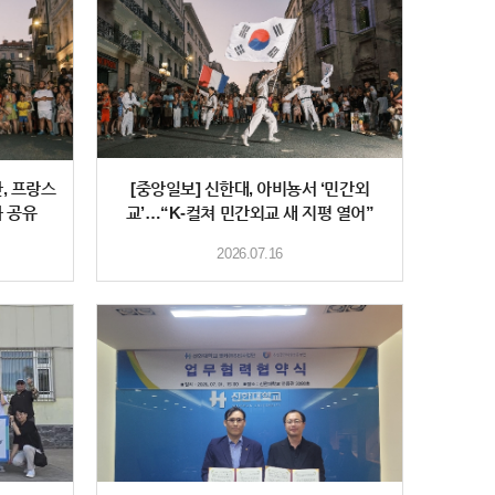
, 프랑스
[중앙일보] 신한대, 아비뇽서 ‘민간외
화 공유
교’…“K-컬쳐 민간외교 새 지평 열어”
2026.07.16