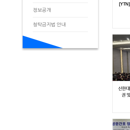
[YT
정보공개
청탁금지법 안내
신한대
권 