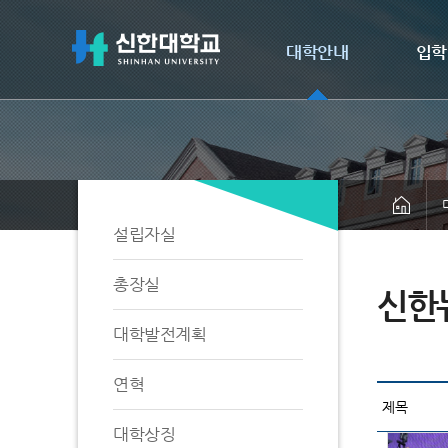
대학안내
입학
설립자실
총장실
신한
대학발전계획
연혁
대학상징