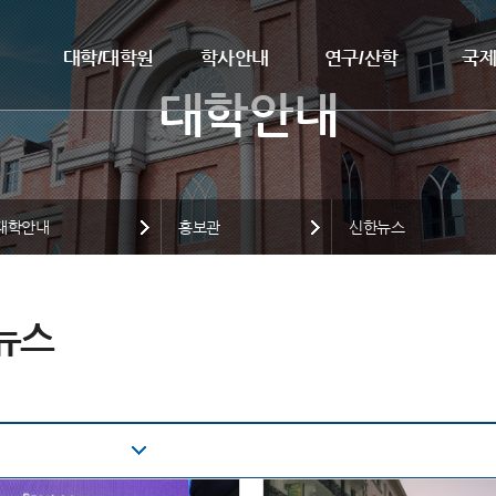
대학/대학원
학사안내
연구/산학
국
대학안내
홍보관
신한뉴스
뉴스