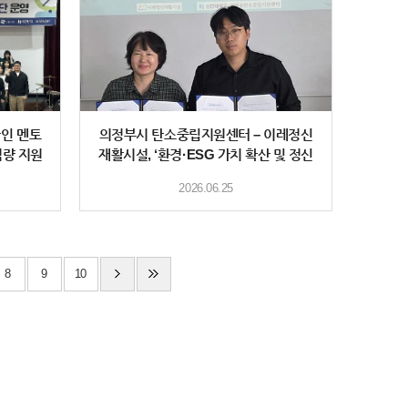
자인 멘토
의정부시 탄소중립지원센터 – 이레정신
역량 지원
재활시설, ‘환경·ESG 가치 확산 및 정신
장애인 사
2026.06.25
8
9
10