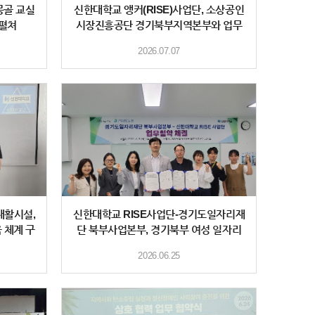
몽골 교실
신한대학교 앵커(RISE)사업단, 소상공인
 펼쳐
시장진흥공단 경기북부지역본부와 업무
협약 체결
2026.07.07
재활시설,
신한대학교 RISE사업단-경기도일자리재
 체계 구
단 북부사업본부, 경기북부 여성 일자리
활성화 위한
2026.06.25