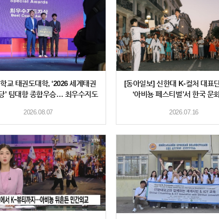
학교 태권도대학, ‘2026 세계태권
[동아일보] 신한대 K-컬처 대표단
당’ 팀대항 종합우승… 최우수지도
‘아비뇽 페스티벌’서 한국 문
자상·최우수
2026.08.07
2026.07.16