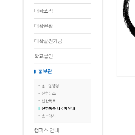
대학조직
대학현황
대학발전기금
학교법인
홍보관
홍보동영상
신한뉴스
신한톡톡
신한톡톡 다국어 안내
홍보대사
캠퍼스 안내