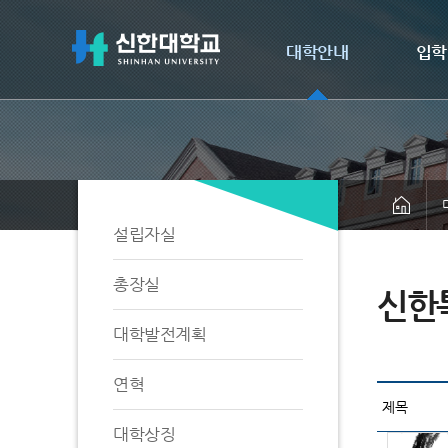
대학안내
입학
설립자실
총장실
신한
대학발전계획
연혁
대학상징