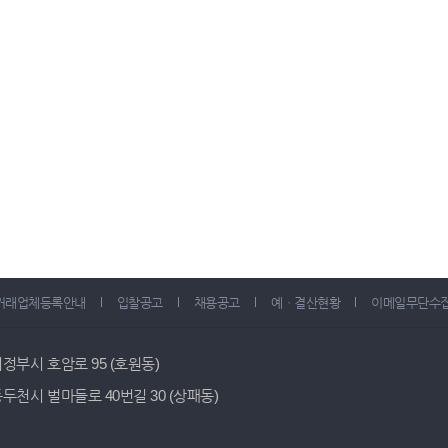
거래업체등록안내
입찰공고
채용공고
예ㆍ결산현황
이메일무단수
 의정부시 호암로 95 (호원동)
 동두천시 벌마들로 40번길 30 (상패동)