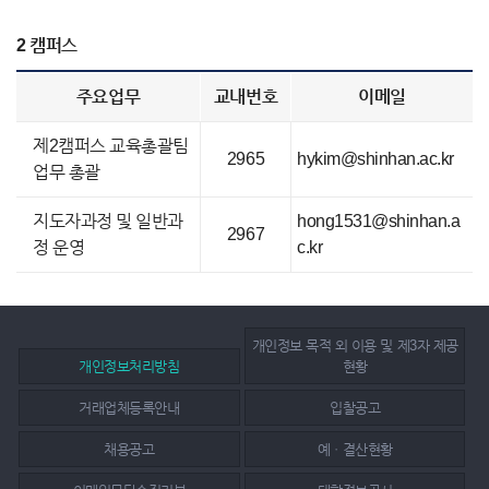
2 캠퍼스
주요업무
교내번호
이메일
제2캠퍼스 교육총괄팀
2965
hykim@shinhan.ac.kr
업무 총괄
지도자과정 및 일반과
hong1531@shinhan.a
2967
정 운영
c.kr
개인정보 목적 외 이용 및 제3자 제공
개인정보처리방침
현황
거래업체등록안내
입찰공고
채용공고
예ㆍ결산현황