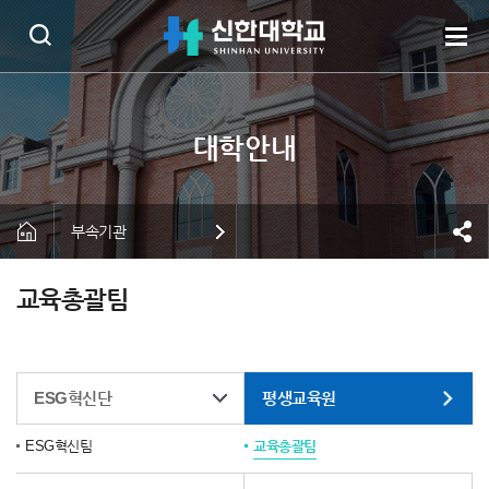
부속기관
교육총괄팀
ESG혁신단
평생교육원
ESG혁신팀
교육총괄팀