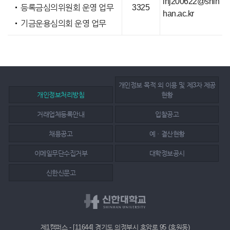
lhj200622@shin
등록금심의위원회 운영 업무
3325
han.ac.kr
기금운용심의회 운영 업무
개인정보 목적 외 이용 및 제3자 제공
개인정보처리방침
현황
거래업체등록안내
입찰공고
채용공고
예ㆍ결산현황
이메일무단수집거부
대학정보공시
신한신문고
제1캠퍼스 - [11644] 경기도 의정부시 호암로 95 (호원동)