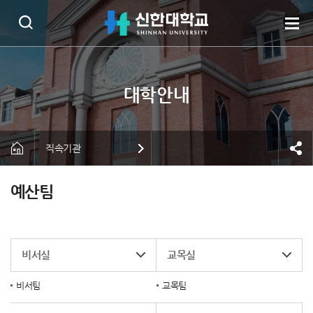
직속기관
예산팀
비서실
교목실
비서팀
교목팀