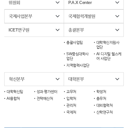
위원회
P.A.X Center
국제사업본부
국제협력개발원
ICET연구원
총괄본부
총괄사업팀
대학혁신지원사
업단
SW중심대학사
AI 디지털 헬스케
업단
어 사업단
지역협력사업단
혁신본부
대학본부
대학혁신팀
성과·평가센터
교무처
학생처
AI융합처
전략예산처
입학처
총무처
관리처
대외협력처
국제처
산학연구처