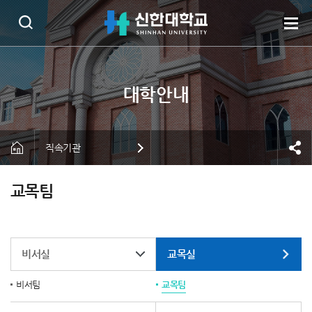
직속기관
교목팀
비서실
교목실
비서팀
교목팀