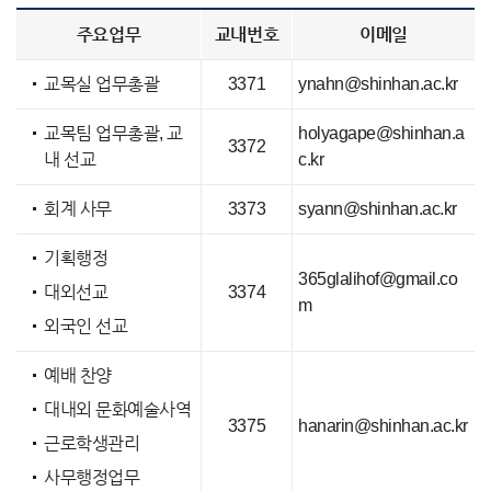
주요업무
교내번호
이메일
교목실 업무총괄
3371
ynahn@shinhan.ac.kr
교목팀 업무총괄, 교
holyagape@shinhan.a
3372
내 선교
c.kr
회계 사무
3373
syann@shinhan.ac.kr
기획행정
365glalihof@gmail.co
대외선교
3374
m
외국인 선교
예배 찬양
대내외 문화예술사역
3375
hanarin@shinhan.ac.kr
근로학생관리
사무행정업무