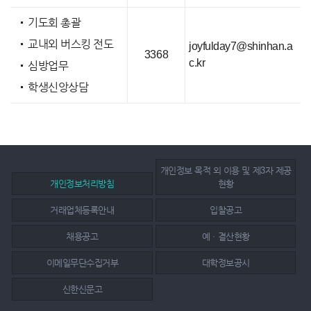
기도회 총괄
교내외 버스킹 전도
joyfulday7@shinhan.a
3368
c.kr
심방업무
학생신앙상담
개인정보 목적 외 이용 및 제3자 제공
개인정보처리방침
현황
거래업체등록안내
입찰공고
채용공고
예ㆍ결산현황
이메일무단수집거부
대학정보공시
신한신문고